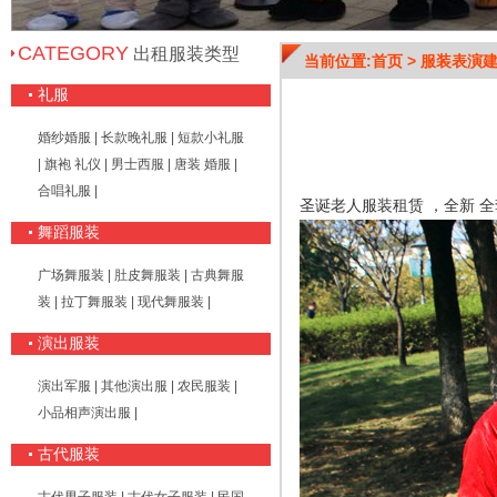
CATEGORY
出租服装类型
当前位置:
首页
>
服装表演
礼服
婚纱婚服
|
长款晚礼服
|
短款小礼服
|
旗袍 礼仪
|
男士西服
|
唐装 婚服
|
合唱礼服
|
圣诞老人服装租赁 ，全新 
舞蹈服装
广场舞服装
|
肚皮舞服装
|
古典舞服
装
|
拉丁舞服装
|
现代舞服装
|
演出服装
演出军服
|
其他演出服
|
农民服装
|
小品相声演出服
|
古代服装