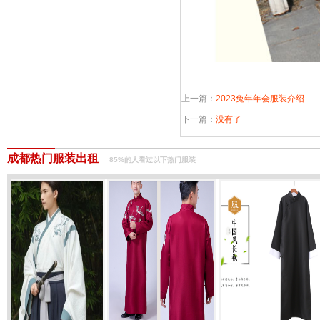
上一篇：
2023兔年年会服装介绍
下一篇：
没有了
成都热门服装出租
85%的人看过以下热门服装