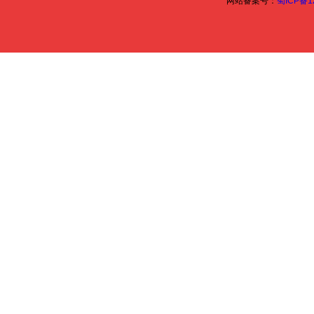
网站备案号：
蜀ICP备1